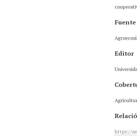
cooperativ
Fuente
Agroecos
Editor
Universid
Cobert
Agricultu
Relaci
https://a