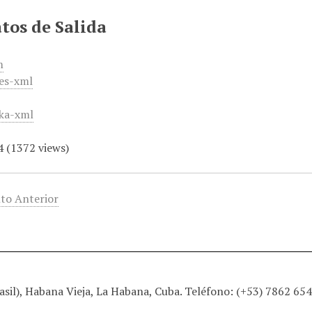
tos de Salida
m
es-xml
ka-xml
4
(
1372
views)
to Anterior
sil), Habana Vieja, La Habana, Cuba. Teléfono: (+53) 7862 65