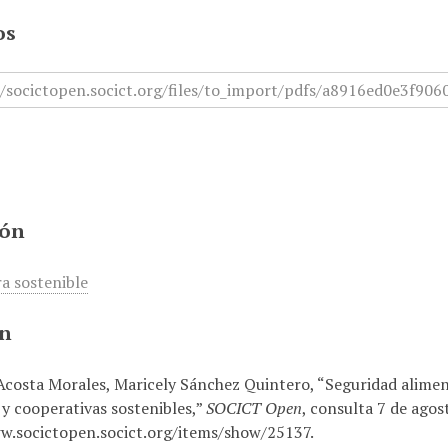
os
ión
ra sostenible
ón
costa Morales, Maricely Sánchez Quintero, “Seguridad aliment
 y cooperativas sostenibles,”
SOCICT Open
, consulta 7 de agos
w.socictopen.socict.org/items/show/25137
.