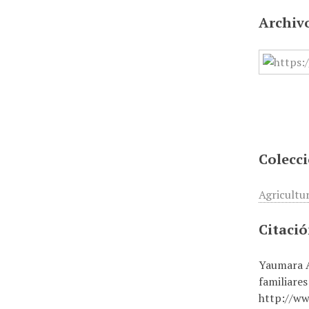
Archiv
Colecc
Agricultu
Citaci
Yaumara A
familiares
http://ww