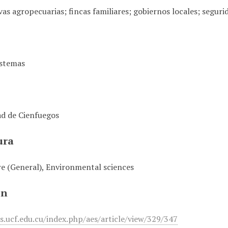
as agropecuarias; fincas familiares; gobiernos locales; seguri
istemas
ad de Cienfuegos
ura
re (General), Environmental sciences
ón
es.ucf.edu.cu/index.php/aes/article/view/329/347