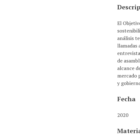
i
Descri
n
c
El Objetiv
i
sostenibil
p
análisis t
a
llamadas a
l
entrevista
de asamble
alcance de
mercado p
y gobierno
Fecha
2020
Materi