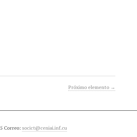
Próximo elemento →
45 Correo:
socict@ceniai.inf.cu